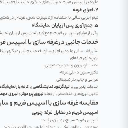
علاوه بر اسپیس فریم، متریال‌های دیگری مانند پارچه بنر، تخته MDF، پلکسی یا شیشه برای زیباسازی غرفه انتخاب می
۴. اجرای غرفه
تیم اجرایی سالی با استفاده از تجهیزات مدرن، غرفه را در کمت
۵. جمع‌آوری پس از پایان نمایشگاه
یکی از مزایای اسپیس فریم، جمع‌آوری آسان پس از پایان نمای
خدمات جانبی در غرفه سازی با اسپیس فر
تشریفات سالی علاوه بر اجرای سازه، خدمات جانبی دیگری نیز ار
نورپردازی حرفه‌ای
نصب تلویزیون و تجهیزات صوتی
دکوراسیون داخلی غرفه
طراحی و چاپ بنر تبلیغاتی
خدمات پذیرایی با
فینگرفود نمایشگاهی
یا
کافه بار نمایشگا
تامین نیروهای متخصص از جمله
نیروی پروموتر
و
نیروی مهمان
مقایسه غرفه سازی با اسپیس فریم و سای
اسپیس فریم در مقابل غرفه چوبی
اسپیس فریم سریع‌تر و ارزان‌تر است.
غرفه چوبی ظاهر لوکس‌تری دارد اما هزینه بالاتری نیاز دارد.